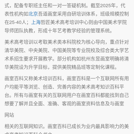
式，配备专职班主任和一对一答疑机制。截至2025年，代
表性机构如
北京
吾道画室采用自研培训体系，班级规模控制
在25-40人；
上海
哲匠美术高考培训中心则由中国美术学院
导师团队执教，形成十年艺考教学经验的管理系统。
美术高考培训以考取美术类本科院校为核心导向，重点针对
清华美院、中央美院、中国美院等专业院校及综合类大学艺
术系招生要求开展教学。部分机构如杭州东昱画室明确将清
华美院设为升学目标，提供美院精品班等定制化课程。
画室百科又称美术培训百科，画室百科是一个互联网所有用
户均能平等浏览、创造、完善内容的美术高考知识百科平
台。所有与画室有关的互联网用户在画室百科都能找到自己
想要了解并且全面、准确、客观的画室资料信息及与画室
网站
相关的互联网知识。画室百科已成长为业内最具影响力的美