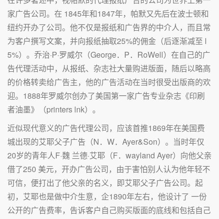
家广告公司。在 1845年和1847年，帕默又先后在波士顿和
纽约开办了公司。他不仅是报纸和广告界的中介人，而且常
为客户撰写文案，并向报纸抽取25%的佣金（后逐渐减至 l
5%）。乔治·P·罗威尔（George．P．RoWell）在自己的广
告代理活动中，从报纸、杂志社大量购进版面，随后以略高
的价格转卖给广告主，他的广告活动在当时很受出版商的欢
迎。1888年罗威尔创办了美国第一家广告专业杂志《印刷
者油墨》（printers lnk）。
近似现代意义的广告代理公司，应该首推1869年在美国费
城出现的艾耶父子广告（N．W．Ayer&Son）。当时年仅
20岁的青年人F·魏 兰德·艾耶（F．wayland Ayer）向他父亲
借了250 美元，开办广告公司，由于害怕别人认为他年轻不
可信，便打出了他父亲的名义，即艾耶父子广告公司。起
初，艾耶也是做中介生意，企1890年左右，他设计了 一份
公开的广告费率，告诉客户自己购买版面的底线和包括自己