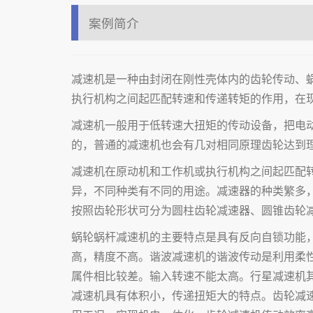
案例简介
减速机是一种由封闭在刚性壳体内的齿轮传动、蜗
执行机构之间起匹配转速和传递转矩的作用，在
减速机一般用于低转速大扭矩的传动设备，把电
的，普通的减速机也会有几对相同原理齿轮达到
减速机在原动机和工作机或执行机构之间起匹配
异，不同种类有不同的用途。减速器的种类繁多
按照齿轮形状可分为圆柱齿轮减速器、圆锥齿轮
蜗轮蜗杆减速机的主要特点是具有反向自锁功能
高，精度不高。谐波减速机的谐波传动是利用柔
属件相比较差。输入转速不能太高。行星减速机
减速机具有体积小，传递扭矩大的特点。齿轮减