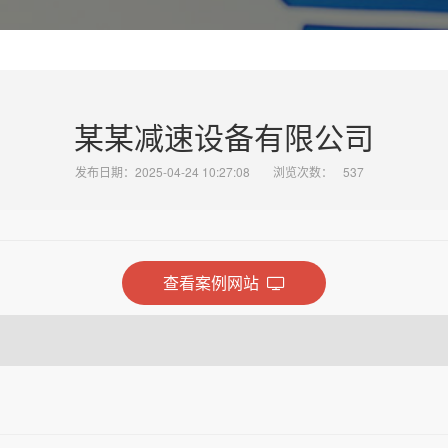
某某减速设备有限公司
发布日期：2025-04-24 10:27:08
浏览次数：
537
查看案例网站