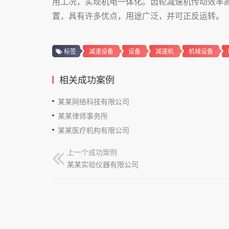
用工况，实现机电一体化。齿轮减速机传动效率
置，具有许多优点，用途广泛，并可正反运转。
标签
减速设备
设备
减速机
机械设备
相关成功案例
某某网络科技有限公司
某某律师事务所
某某医疗机构有限公司
上一个成功案例
某某实验仪器有限公司