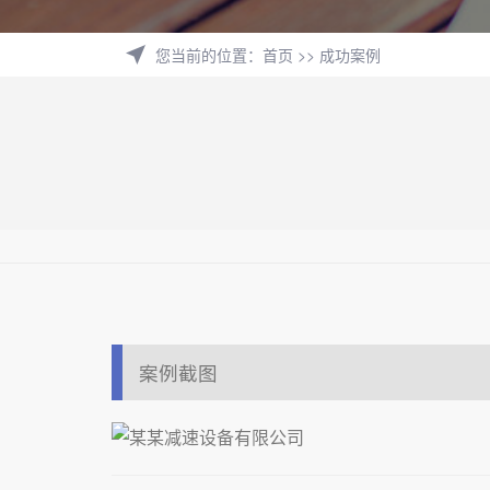
您当前的位置
：
首页
>>
成功案例
案例截图