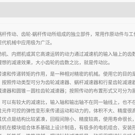
杆传动、齿轮-蜗杆传动所组成的独立部件，常用作原动件与工
现代机械中应用极为广泛。
动机、内燃机或其它高速运转的动力通过减速机的输入轴上的齿
理想的减速效果，大小齿轮的齿数之比，就是传动比。
转速和传递转矩的作用，是一种相对精密的机械。使用它的目的
，按照传动类型可分为齿轮减速器、蜗杆减速器和行星齿轮减速
减速器和圆锥－圆柱齿轮减速器；按照传动的布置形式又可分为
，可以有较大的减速比，输入轴和输出轴不在同一轴线上，也不
性元件可控的弹性变形来传递运动和动力的，体积不大、精度很
其优点是结构比较紧凑，回程间隙小、精度较高，使用寿命很长
速机在模块组合体系基础上设计制造，有极多的电机组合、安装