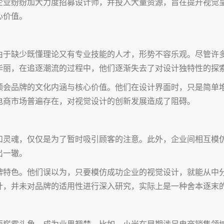
企业纷纷加大力度招募设计师，并投入大量资源，旨在提升视觉
心价值。
由于缺少既懂理论又有专业技能的人才，形势不容乐观。尽管许
华丽，在追逐潮流的过程中，他们逐渐失去了对设计独特性的探
领会品牌的文化内涵与核心价值。他们在设计界面时，只是简单
电商市场普遍存在，对视觉设计的创新发展造成了阻碍。
和灵魂，仅仅是为了暂时吸引顾客的注意。此外，企业间相互模
出一辙。
牌特色。他们误以为，只要模仿成功企业的视觉设计，就能从中
计，并未对品牌的适用性进行深入研究，实际上是一种舍本逐末
而崭露头角，成为业界翘楚。比如，小米在早期涉足电商销售领