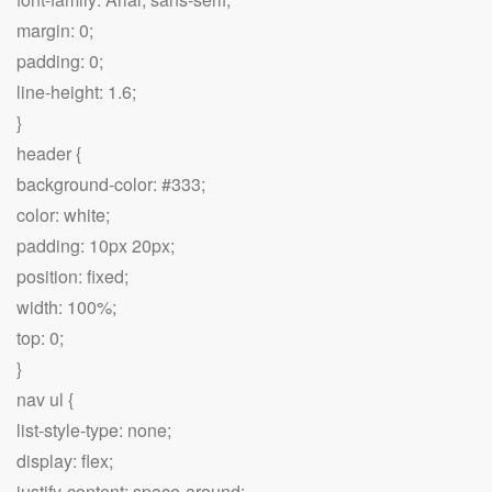
margin: 0;
padding: 0;
line-height: 1.6;
}
header {
background-color: #333;
color: white;
padding: 10px 20px;
position: fixed;
width: 100%;
top: 0;
}
nav ul {
list-style-type: none;
display: flex;
justify-content: space-around;