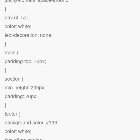
}
nav ul li a {
color: white;
text-decoration: none;
}
main {
padding-top: 70px;
}
section {
min-height: 200px;
padding: 20px;
}
footer {
background-color: #333;
color: white;
text-align: center;