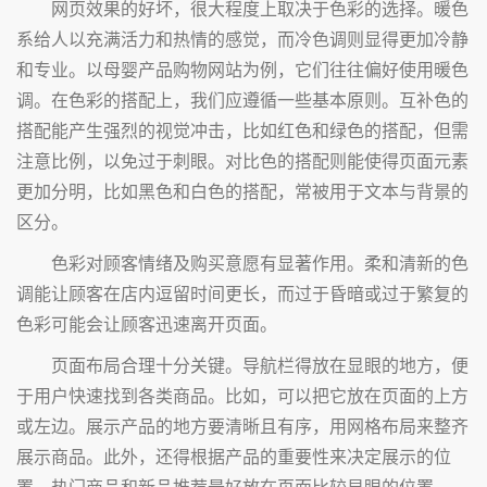
网页效果的好坏，很大程度上取决于色彩的选择。暖色
系给人以充满活力和热情的感觉，而冷色调则显得更加冷静
和专业。以母婴产品购物网站为例，它们往往偏好使用暖色
调。在色彩的搭配上，我们应遵循一些基本原则。互补色的
搭配能产生强烈的视觉冲击，比如红色和绿色的搭配，但需
注意比例，以免过于刺眼。对比色的搭配则能使得页面元素
更加分明，比如黑色和白色的搭配，常被用于文本与背景的
区分。
色彩对顾客情绪及购买意愿有显著作用。柔和清新的色
调能让顾客在店内逗留时间更长，而过于昏暗或过于繁复的
色彩可能会让顾客迅速离开页面。
页面布局合理十分关键。导航栏得放在显眼的地方，便
于用户快速找到各类商品。比如，可以把它放在页面的上方
或左边。展示产品的地方要清晰且有序，用网格布局来整齐
展示商品。此外，还得根据产品的重要性来决定展示的位
置。热门商品和新品推荐最好放在页面比较显眼的位置。