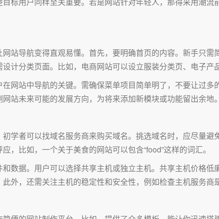
楚目标用户同样至关重要。若是网站针对年轻人，那得采用潮流
让网站导航变得直观易懂。首先，要明确首页的内容。新手只需
需设计分类页面。比如，电商网站可以设立服装分类页、电子产
户在网站中导航的关键。需确保菜单项目简单明了，不要让过多
测网站未来可能的发展方向，为将来添加新模块或功能留出余地
。初学者可以找域名服务商来购买域名。挑选域名时，应尽量避
，比如，一个关于美食的网站可以包含“food”这样的词汇。
件和数据。用户可以选择共享主机或独立主机。共享主机价格低
。此外，还需关注主机的稳定性和安全性，例如检查主机服务商
作简便的网站制作平台。比如，提供了众多模板，能让你迅速搭