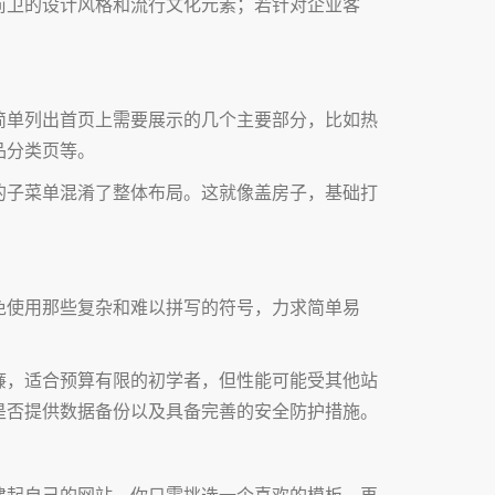
前卫的设计风格和流行文化元素；若针对企业客
简单列出首页上需要展示的几个主要部分，比如热
品分类页等。
的子菜单混淆了整体布局。这就像盖房子，基础打
。
免使用那些复杂和难以拼写的符号，力求简单易
廉，适合预算有限的初学者，但性能可能受其他站
是否提供数据备份以及具备完善的安全防护措施。
建起自己的网站。你只需挑选一个喜欢的模板，再