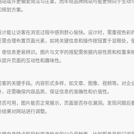
网站或许更偏爱简洁与庄重，而年轻品牌网站可能更倾向于生动
和规划方案。
设计能让访客在浏览过程中感到舒心愉快。设计时，需重视色彩
还需合理布置页面元素，如将关键信息和操作按钮置于显眼处，
，使信息更易辨识。图片与文字的搭配需依据内容性质和权重来
以提升页面的互动性和趣味性。
访客的关键手段。内容形式多样，如文章、图像、视频等。对企
外，还需确保内容品质，保证信息的准确性和价值性。
是否可用，图片能否正常展示，页面是否存在漏洞。发现问题后
析结果对网站进行调整。
依据自身特点和目标挑选恰当的公众号种类，比如服务号和订阅