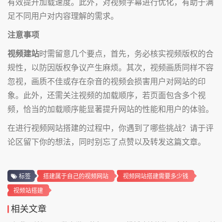
有效提升加载速度。此外，对视频字幕进行优化，有助于满
足不同用户对内容理解的需求。
注意事项
视频建站
时需留意几个要点，首先，务必核实视频版权的合
规性，以防因版权争议产生麻烦。其次，视频画质同样不容
忽视，画质不佳或存在杂音的视频会损害用户对网站的印
象。此外，还需关注视频的加载顺序，若页面包含多个视
频，恰当的加载顺序能显著提升网站的性能和用户的体验。
在进行视频网站搭建的过程中，你遇到了哪些挑战？请于评
论区留下你的想法，同时别忘了点赞以及转发这篇文章。
标签
搭建属于自己的视频网站
视频网站搭建需要多少钱
视频站搭建
相关文章