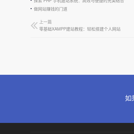
探索 PHP 手机建站系统：高效与便捷的完美结合
做网站赚钱的门道
上一篇
零基础XAMPP建站教程：轻松搭建个人网站
如