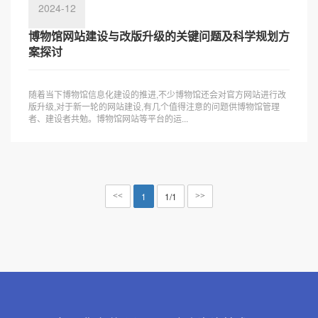
2024-12
博物馆网站建设与改版升级的关键问题及科学规划方
案探讨
随着当下博物馆信息化建设的推进,不少博物馆还会对官方网站进行改
版升级,对于新一轮的网站建设,有几个值得注意的问题供博物馆管理
者、建设者共勉。博物馆网站等平台的运...
1
1/1
<<
>>