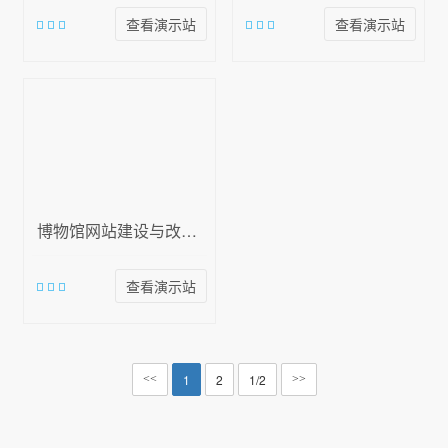
查看演示站
查看演示站
博物馆网站建设与改版升级的关键问题及科学规划方案探讨
查看演示站
1
2
1/2
<<
>>