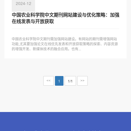
2024-12
中国农业科学院中文期刊网站建设与优化策略：加强
在线发表与开放获取
中国农业科学院中文期刊需加强网站建设。有网站的期刊需增强网站
功能,尤其要加强论文在线优先发表和开放获取策略的探索、内容资源
的增强开发、新媒体技术的融合应用。也有...
1
1/1
<<
>>