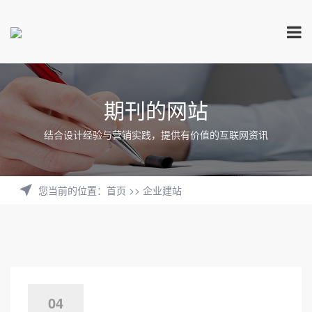
期刊的网站
结合设计经验与营销实践，提供有价值的互联网资讯
您当前的位置
：
首页
>>
企业建站
04