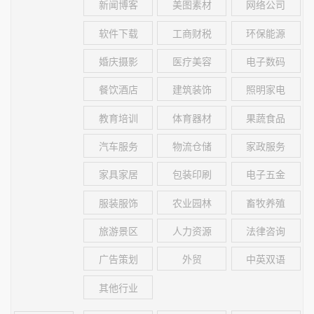
新闻博客
美图素材
网络公司
软件下载
工商财税
环保能源
婚庆摄影
医疗美容
电子数码
餐饮酒店
建筑装饰
照明家电
教育培训
体育器材
果蔬食品
汽车服务
物流仓储
家政服务
家具家居
包装印刷
电子五金
服装服饰
农业园林
畜牧养殖
旅游景区
人力资源
法律咨询
广告策划
外贸
中英双语
其他行业