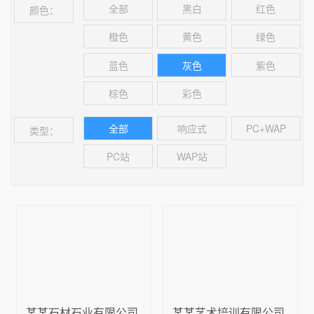
全部
黑白
红色
颜色：
橙色
黄色
绿色
蓝色
灰色
紫色
棕色
彩色
全部
响应式
PC+WAP
类型：
PC站
WAP站
某某石材石业有限公司
某某艺术培训有限公司