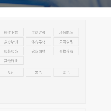
软件下载
工商财税
环保能源
教育培训
体育器材
果蔬食品
服装服饰
农业园林
畜牧养殖
其他行业
蓝色
灰色
紫色