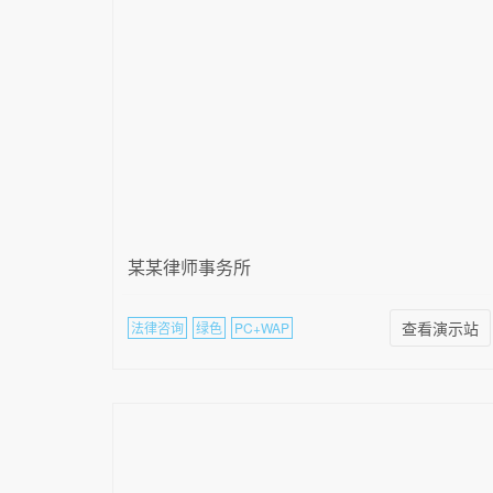
某某律师事务所
查看演示站
法律咨询
绿色
PC+WAP