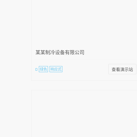
某某制冷设备有限公司
查看演示站
绿色
响应式