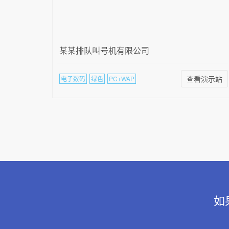
某某排队叫号机有限公司
查看演示站
电子数码
绿色
PC+WAP
如