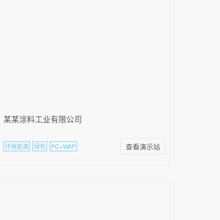
某某涂料工业有限公司
查看演示站
环保能源
绿色
PC+WAP