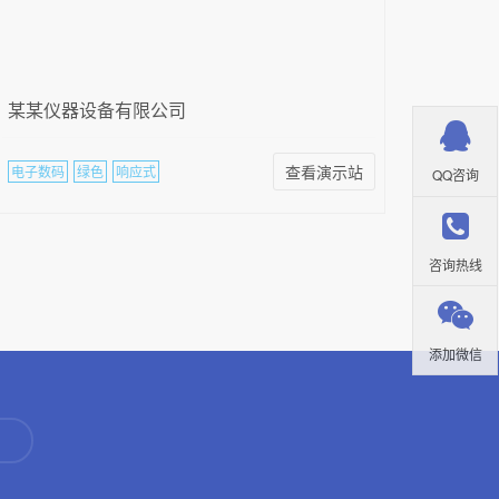
某某仪器设备有限公司
查看演示站
电子数码
绿色
响应式
QQ咨询
咨询热线
添加微信