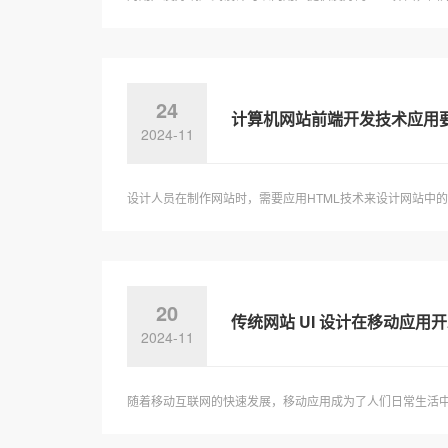
24
计算机网站前端开发技术应用
2024-11
设计人员在制作网站时，需要应用HTML技术来设计网站中
20
传统网站 UI 设计在移动应用
2024-11
随着移动互联网的快速发展，移动应用成为了人们日常生活中