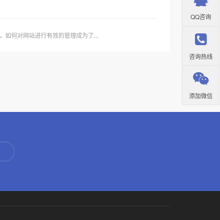
QQ咨询
如何对网站进行有效的管理成为了...
咨询热线
添加微信