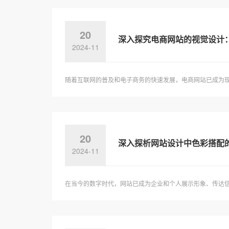
20
深入探究电商网站的视觉设计
2024-11
随着互联网的普及和电子商务的快速发展，电商网站已成为
20
深入探析网站设计中色彩搭配
2024-11
在当今的数字时代，网站已成为企业和个人展示形象、传达信