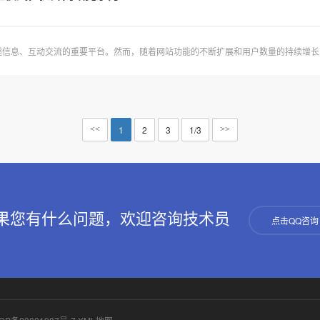
信息、互动交流的重要平台。然而，随着网站功能的不断扩展和用户数量的持续增长，
1
2
3
1/3
<<
>>
果您有什么问题，欢迎咨询技术员
点击QQ咨询