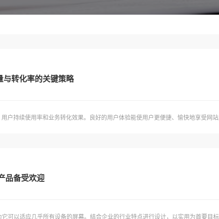
量与转化率的关键策略
用户持续使用率和业务转化效果。良好的用户体验能使用户更便捷、愉快地享受网站服
产品备受欢迎
为它可以适应几乎所有设备的屏幕。结合企业的行业特点进行设计，以实用为首要目标，