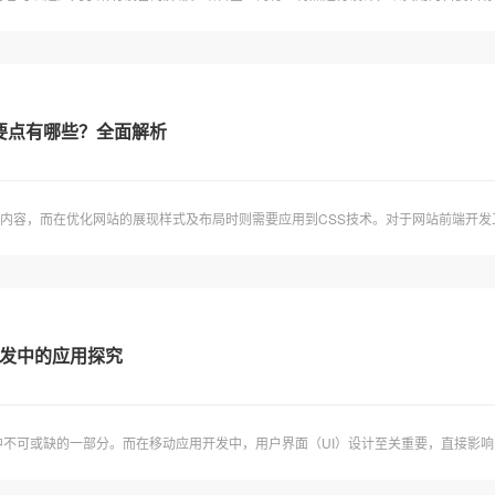
要点有哪些？全面解析
的内容，而在优化网站的展现样式及布局时则需要应用到CSS技术。对于网站前端开发
开发中的应用探究
不可或缺的一部分。而在移动应用开发中，用户界面（UI）设计至关重要，直接影