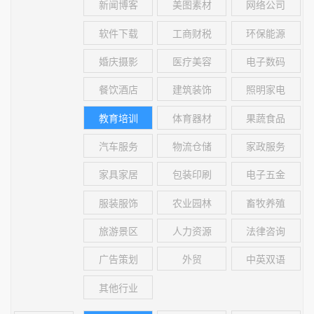
新闻博客
美图素材
网络公司
软件下载
工商财税
环保能源
婚庆摄影
医疗美容
电子数码
餐饮酒店
建筑装饰
照明家电
教育培训
体育器材
果蔬食品
汽车服务
物流仓储
家政服务
家具家居
包装印刷
电子五金
服装服饰
农业园林
畜牧养殖
旅游景区
人力资源
法律咨询
广告策划
外贸
中英双语
其他行业